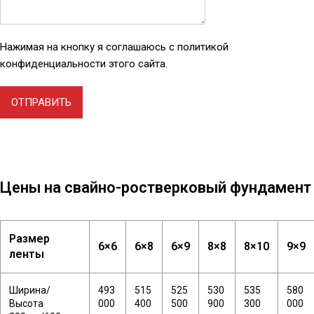
Нажимая на кнопку я соглашаюсь с политикой
конфиденциальности этого сайта.
ОТПРАВИТЬ
Цены на свайно-ростверковый фундамент
Размер
6×6
6×8
6×9
8×8
8×10
9×9
ленты
Ширина/
493
515
525
530
535
580
Высота
000
400
500
900
300
000